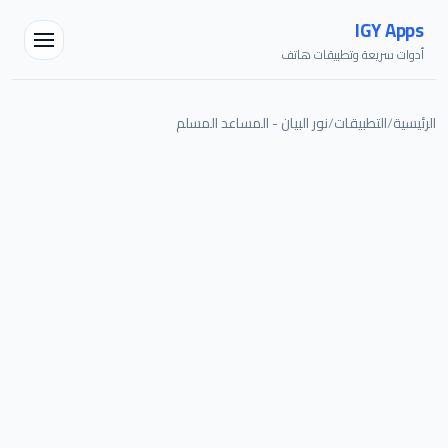
IGY Apps
أدوات سريعة وتطبيقات هاتف
الرئيسية
/
التطبيقات
/
نور البيان - المساعد المسلم
مساعد IGY
متصل — اسألني أي شيء