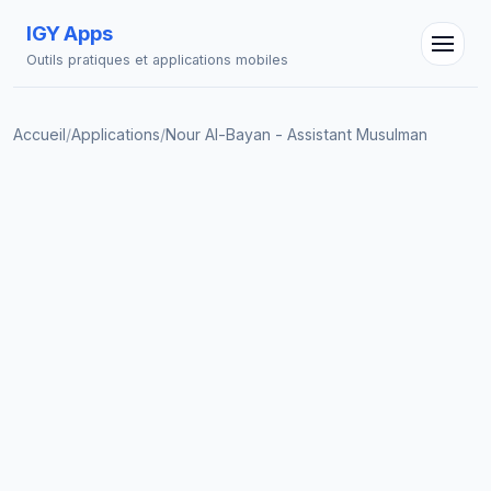
IGY Apps
Outils pratiques et applications mobiles
Accueil
/
Applications
/
Nour Al-Bayan - Assistant Musulman
Assistant IGY
En ligne — Posez vos questions