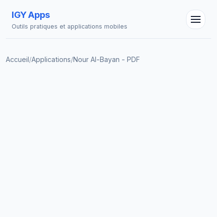
IGY Apps
Outils pratiques et applications mobiles
Accueil
/
Applications
/
Nour Al-Bayan - PDF
Assistant IGY
En ligne — Posez vos questions