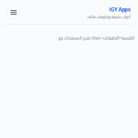
IGY Apps
أدوات سريعة وتطبيقات هاتف
الرئيسية
/
التطبيقات
/
Glazr محرر المستندات برو
مساعد IGY
متصل — اسألني أي شيء