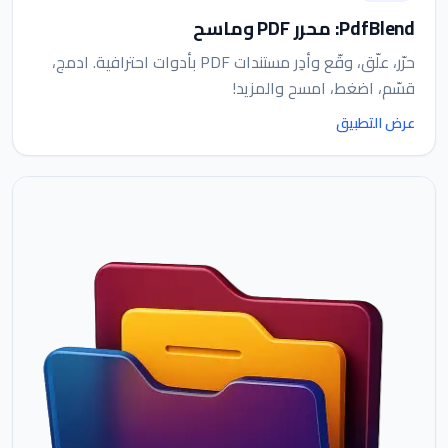
PdfBlend: محرر PDF وماسح
حرّر، علّق، وقّع وأدِر مستندات PDF بأدوات احترافية. ادمج،
قسّم، اضغط، امسح والمزيد!
عرض التطبيق