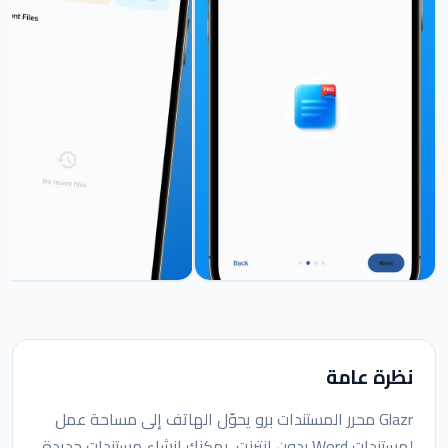
نظرة عامة
Glazr محرر المستندات برو يحوّل الهاتف إلى مساحة عمل
لمستندات Word بدون إنترنت. يمكنك إنشاء مستندات جديدة،