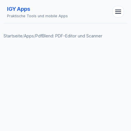
IGY Apps
Praktische Tools und mobile Apps
Startseite
/
Apps
/
PdfBlend: PDF-Editor und Scanner
IGY Assistent
Online — Fragen Sie mich