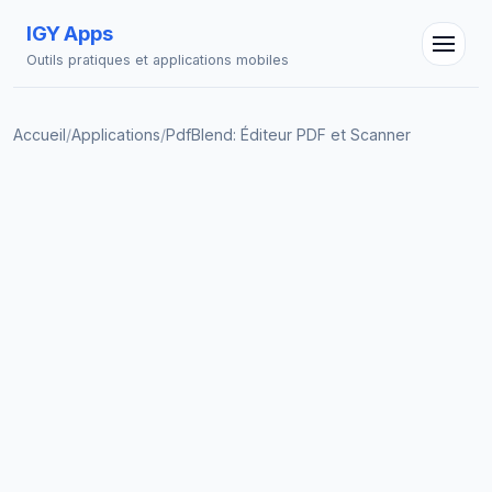
IGY Apps
Outils pratiques et applications mobiles
Accueil
/
Applications
/
PdfBlend: Éditeur PDF et Scanner
Assistant IGY
En ligne — Posez vos questions