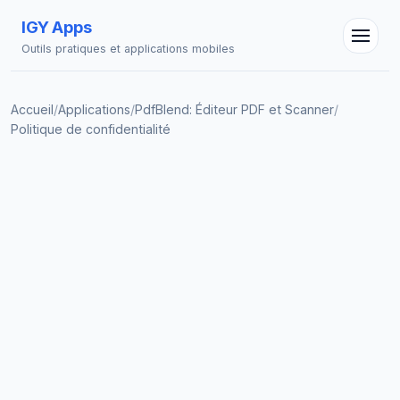
IGY Apps
Outils pratiques et applications mobiles
Accueil
/
Applications
/
PdfBlend: Éditeur PDF et Scanner
/
Politique de confidentialité
Assistant IGY
En ligne — Posez vos questions