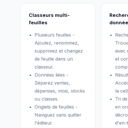
Classeurs multi-
Recherc
feuilles
donné
Plusieurs feuilles -
Reche
Ajoutez, renommez,
Trouv
supprimez et changez
avec 
de feuille dans un
et co
classeur.
compl
Données liées -
Résult
Séparez ventes,
Accéd
dépenses, mois, stocks
la cel
ou classes.
Tri d
Onglets de feuilles -
en or
Naviguez sans quitter
décro
l'éditeur.
d'en-t