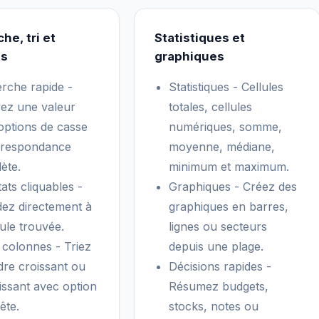
he, tri et
Statistiques et
es
graphiques
rche rapide -
Statistiques - Cellules
ez une valeur
totales, cellules
options de casse
numériques, somme,
rrespondance
moyenne, médiane,
ète.
minimum et maximum.
ats cliquables -
Graphiques - Créez des
ez directement à
graphiques en barres,
lule trouvée.
lignes ou secteurs
e colonnes - Triez
depuis une plage.
dre croissant ou
Décisions rapides -
issant avec option
Résumez budgets,
ête.
stocks, notes ou