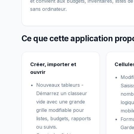
et convient aux budgets, inventaires, listes d
sans ordinateur.
Ce que cette application prop
Créer, importer et
Cellule
ouvrir
Modifi
Nouveaux tableurs -
Saisis
Démarrez un classeur
nombr
vide avec une grande
logiq
grille modifiable pour
mobil
listes, budgets, rapports
Formu
ou suivis.
Garde