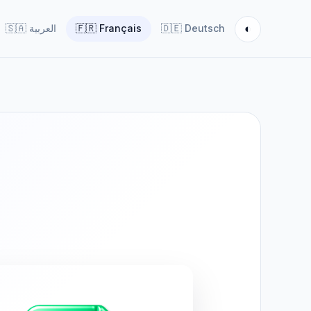
◐
🇸🇦
العربية
🇫🇷
Français
🇩🇪
Deutsch