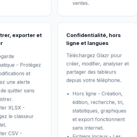
ventes.
trer, exporter et
Confidentialité, hors
r
ligne et langues
Téléchargez Glazr pour
egarde
créer, modifier, analyser et
atique - Protégez
partager des tableurs
difications et
depuis votre téléphone.
ez une alerte
 de quitter sans
Hors ligne - Création,
strer.
édition, recherche, tri,
ter XLSX -
statistiques, graphiques
gez le classeur
et export fonctionnent
et.
sans internet.
ter CSV -
Fichiers locaux - Les