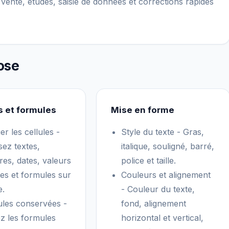
e vente, études, saisie de données et corrections rapides
ose
s et formules
Mise en forme
er les cellules -
Style du texte - Gras,
sez textes,
italique, souligné, barré,
es, dates, valeurs
police et taille.
ues et formules sur
Couleurs et alignement
e.
- Couleur du texte,
les conservées -
fond, alignement
z les formules
horizontal et vertical,