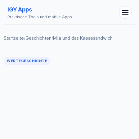
IGY Apps
Praktische Tools und mobile Apps
Startseite
/
Geschichten
/
Mila und das Kaesesandwich
WERTEGESCHICHTE
IGY Assistent
Online — Fragen Sie mich