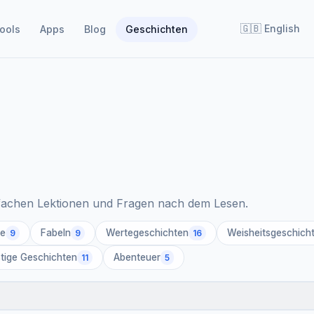
🇬🇧
English
ools
Apps
Blog
Geschichten
einfachen Lektionen und Fragen nach dem Lesen.
re
Fabeln
Wertegeschichten
Weisheitsgeschich
9
9
16
tige Geschichten
Abenteuer
11
5