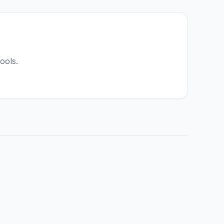
IGY Assistent
Online — Fragen Sie mich
ools.