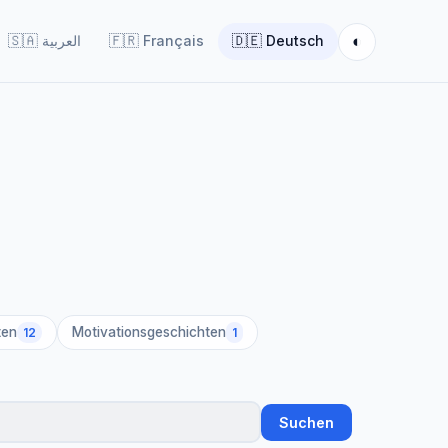
◐
🇸🇦
العربية
🇫🇷
Français
🇩🇪
Deutsch
ten
Motivationsgeschichten
12
1
Suchen