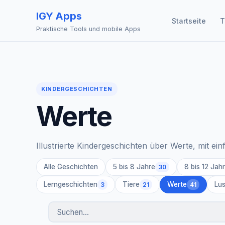
IGY Apps
Startseite
T
Praktische Tools und mobile Apps
KINDERGESCHICHTEN
Werte
Illustrierte Kindergeschichten über Werte, mit 
Alle Geschichten
5 bis 8 Jahre
8 bis 12 Jah
30
Lerngeschichten
Tiere
Werte
Lus
3
21
41
Geschichten suchen