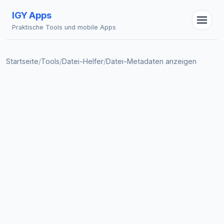
IGY Apps
Praktische Tools und mobile Apps
IGY Assistent
Online — Fragen Sie mich
Startseite
/
Tools
/
Datei-Helfer
/
Datei-Metadaten anzeigen