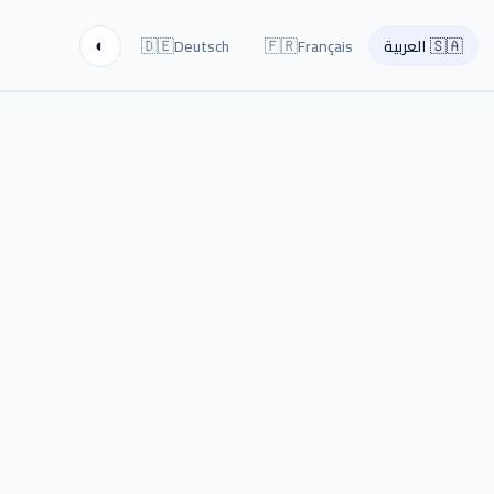
🇩🇪
🇫🇷
🇸🇦
العربية
Français
Deutsch
◐