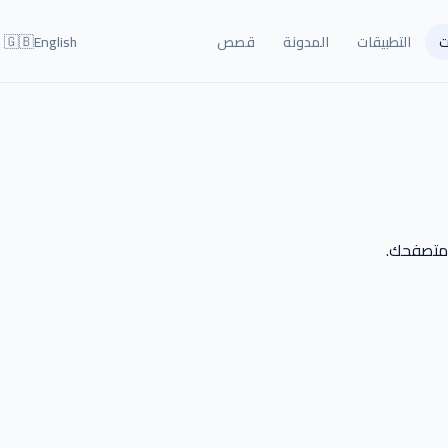
🇬🇧
ت
التطبيقات
المدونة
قصص
English
 متصفحك.