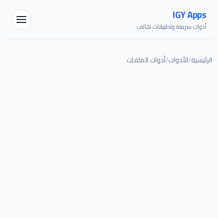
IGY Apps
أدوات سريعة وتطبيقات هاتف
الرئيسية
/
الأدوات
/
أدوات الملفات
مساعد IGY
متصل — اسألني أي شيء