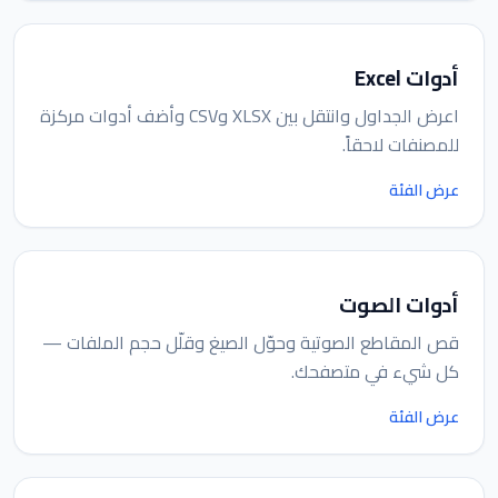
أدوات Excel
اعرض الجداول وانتقل بين XLSX وCSV وأضف أدوات مركزة
للمصنفات لاحقاً.
عرض الفئة
أدوات الصوت
قص المقاطع الصوتية وحوّل الصيغ وقلّل حجم الملفات —
كل شيء في متصفحك.
عرض الفئة