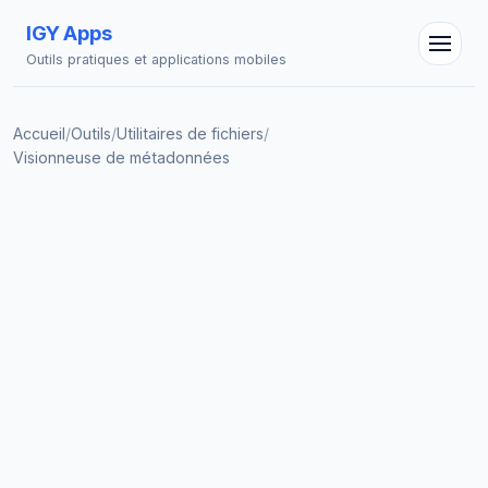
IGY Apps
Outils pratiques et applications mobiles
Assistant IGY
En ligne — Posez vos questions
Accueil
/
Outils
/
Utilitaires de fichiers
/
Visionneuse de métadonnées