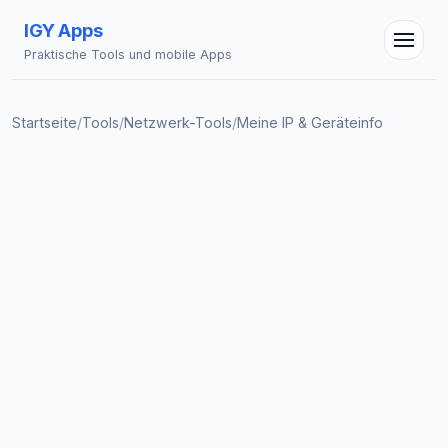
IGY Apps
Praktische Tools und mobile Apps
Startseite
/
Tools
/
Netzwerk-Tools
/
Meine IP & Geräteinfo
IGY Assistent
Online — Fragen Sie mich