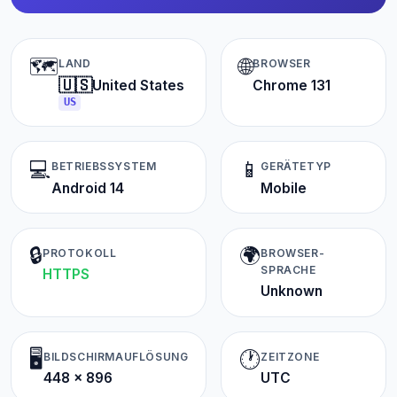
🗺️
🌐
LAND
BROWSER
🇺🇸
United States
Chrome 131
US
💻
📱
BETRIEBSSYSTEM
GERÄTETYP
Android 14
Mobile
🔒
🌍
PROTOKOLL
BROWSER-
SPRACHE
HTTPS
Unknown
🖥️
🕐
BILDSCHIRMAUFLÖSUNG
ZEITZONE
448 × 896
UTC