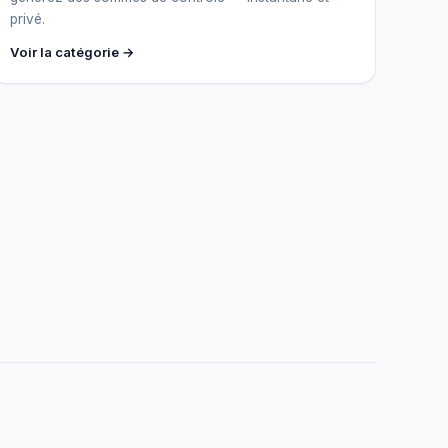
privé.
Voir la catégorie →
Assistant IGY
En ligne — Posez vos questions