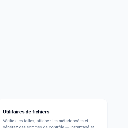
Utilitaires de fichiers
Vérifiez les tailles, affichez les métadonnées et
générez des sommes de contrôle — instantané et