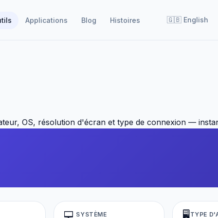
🇬🇧
English
tils
Applications
Blog
Histoires
ateur, OS, résolution d'écran et type de connexion — insta
💻
🖥️
SYSTÈME
TYPE D'