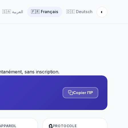
◐
🇸🇦
العربية
🇫🇷
Français
🇩🇪
Deutsch
ntanément, sans inscription.
Copier l'IP
🔒
APPAREIL
PROTOCOLE