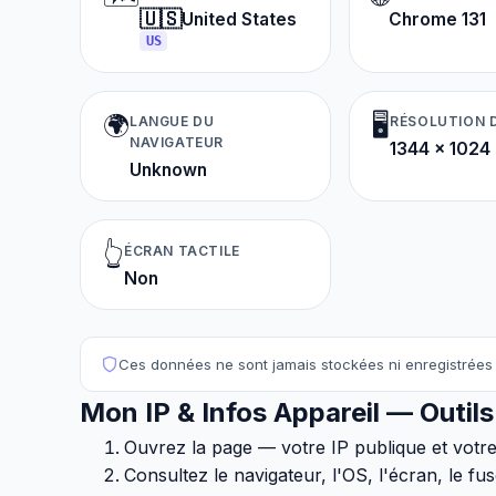
🇺🇸
United States
Chrome 131
US
🌍
🖥️
LANGUE DU
RÉSOLUTION 
NAVIGATEUR
1344 × 1024
Unknown
👆
ÉCRAN TACTILE
Non
Ces données ne sont jamais stockées ni enregistrées 
Mon IP & Infos Appareil — Outils
Ouvrez la page — votre IP publique et votr
Consultez le navigateur, l'OS, l'écran, le fu