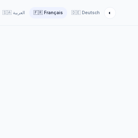
◐
🇸🇦
العربية
🇫🇷
Français
🇩🇪
Deutsch