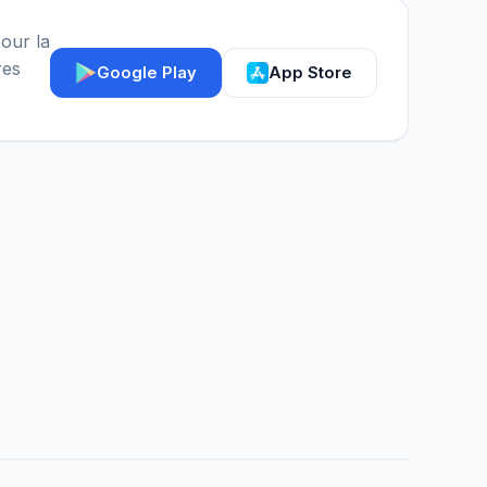
our la
res
Google Play
App Store
Assistant IGY
En ligne — Posez vos questions