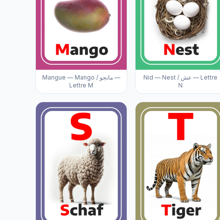
Nid — Nest / عش — Lettre
Mangue — Mango / مانجو —
Lettre M
N