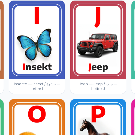
Jeep — Jeep / جيب —
Insecte — Insect / حشرة —
Lettre I
Lettre J