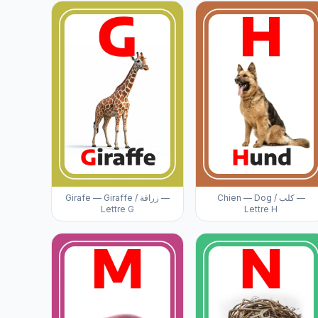
Chien — Dog / كلب —
Girafe — Giraffe / زرافة —
Lettre G
Lettre H