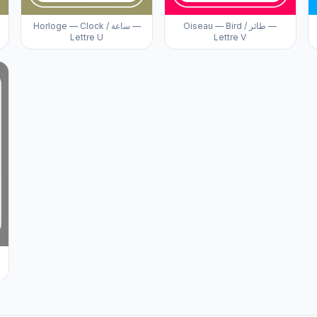
Oiseau — Bird / طائر —
Horloge — Clock / ساعة —
Lettre U
Lettre V