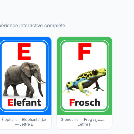
xpérience interactive complète.
Grenouille — Frog / ضفدع —
Éléphant — Elephant / فيل
— Lettre E
Lettre F