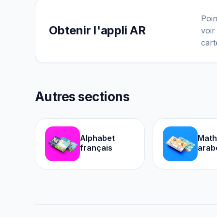
Poin
Obtenir l'appli AR
voir
cart
Autres sections
Alphabet
Math
français
arab