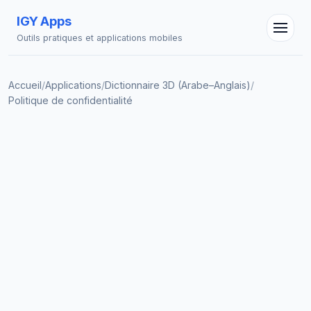
IGY Apps
Outils pratiques et applications mobiles
Accueil
/
Applications
/
Dictionnaire 3D (Arabe–Anglais)
/
Politique de confidentialité
Assistant IGY
En ligne — Posez vos questions