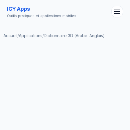
IGY Apps
Outils pratiques et applications mobiles
Accueil
/
Applications
/
Dictionnaire 3D (Arabe–Anglais)
Assistant IGY
En ligne — Posez vos questions