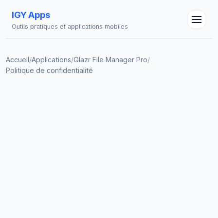
IGY Apps
Outils pratiques et applications mobiles
Accueil
/
Applications
/
Glazr File Manager Pro
/
Politique de confidentialité
Assistant IGY
En ligne — Posez vos questions