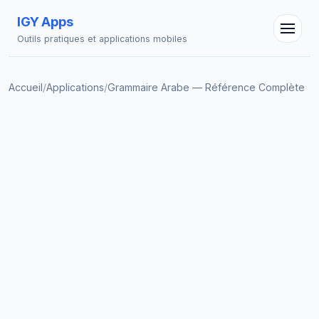
IGY Apps
Outils pratiques et applications mobiles
Accueil
/
Applications
/
Grammaire Arabe — Référence Complète
Assistant IGY
En ligne — Posez vos questions