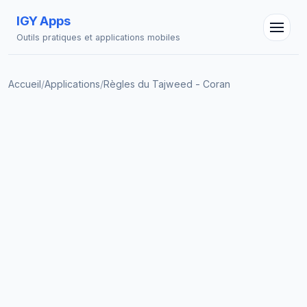
IGY Apps
Outils pratiques et applications mobiles
Accueil
/
Applications
/
Règles du Tajweed - Coran
Assistant IGY
En ligne — Posez vos questions