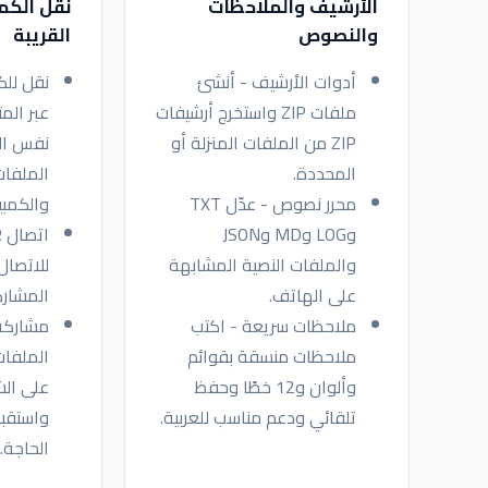
الأرشيف والملاحظات
نقل الكم
والنصوص
القريبة
أدوات الأرشيف - أنشئ
نقل للكم
ملفات ZIP واستخرج أرشيفات
ZIP من الملفات المنزلة أو
نفس ال
المحددة.
الملفات
محرر نصوص - عدّل TXT
والكمبي
وLOG وMD وJSON
والملفات النصية المشابهة
للاتصال
على الهاتف.
المشارك
ملاحظات سريعة - اكتب
مشاركة 
ملاحظات منسقة بقوائم
الملفات
وألوان و12 خطًا وحفظ
على الش
تلقائي ودعم مناسب للعربية.
واستقبل
الحاجة.