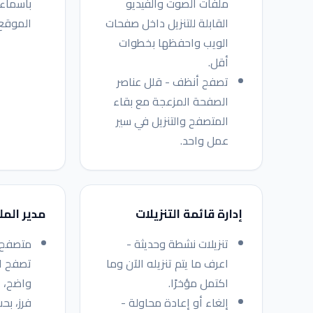
ملفات الصوت والفيديو
بأسماء 
القابلة للتنزيل داخل صفحات
الموقع
الويب واحفظها بخطوات
أقل.
تصفح أنظف - قلل عناصر
الصفحة المزعجة مع بقاء
المتصفح والتنزيل في سير
عمل واحد.
إدارة قائمة التنزيلات
مدير الم
تنزيلات نشطة وحديثة -
متصفح 
اعرف ما يتم تنزيله الآن وما
تصفح ا
اكتمل مؤخرًا.
واضح، 
إلغاء أو إعادة محاولة -
فرز، بح