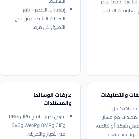
الشاشة.
مناسبة عندما يوفر
إشعارات التقدم - تابع
 معلومات الملف.
التنزيلات النشطة دون فتح
التطبيق كل مرة.
لفات والتصنيفات
عارضات الوسائط
والمستندات
ملفات كامل -
عارض صور - افتح JPG وPNG
لمجلدات مع مسار
وGIF وBMP وWebP وSVG
عرض شبكة أو قائمة،
مع التكبير والتحريك.
ث، وتحديد متعدد.