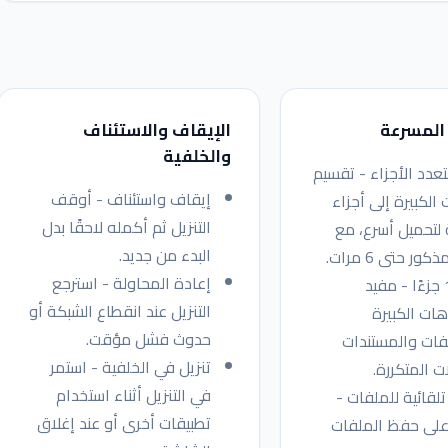
 المسرعة
الإيقاف والاستئناف
والخلفية
تعدد الأجزاء - تقسيم
إيقاف واستئناف - أوقف
 الكبيرة إلى أجزاء
التنزيل ثم أكمله لاحقًا بدل
 لتحميل أسرع، مع
البدء من جديد.
ور حتى 6 مرات.
إعادة المحاولة - استرجع
حتى 16 جزءًا - مفيد
التنزيل عند انقطاع الشبكة أو
هات الكبيرة
حدوث فشل مؤقت.
فات والمستندات
تنزيل في الخلفية - استمر
ات المتكررة.
في التنزيل أثناء استخدام
لقائية للملفات -
تطبيقات أخرى أو عند إغلاق
على حفظ الملفات