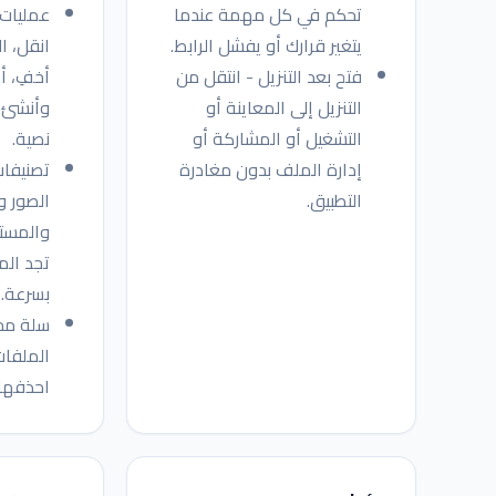
تحكم في كل مهمة عندما
عمليات 
يتغير قرارك أو يفشل الرابط.
انقل، ا
فتح بعد التنزيل - انتقل من
أخفِ، أ
التنزيل إلى المعاينة أو
وأنشئ 
التشغيل أو المشاركة أو
نصية.
إدارة الملف بدون مغادرة
تصنيفات
التطبيق.
الصور و
والمستن
تجد ال
بسرعة.
سلة مح
الملفات
احذفها ن