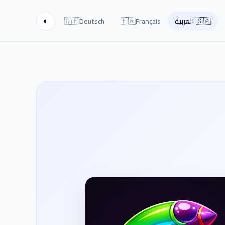
🇩🇪
🇫🇷
🇸🇦
العربية
Français
Deutsch
◐