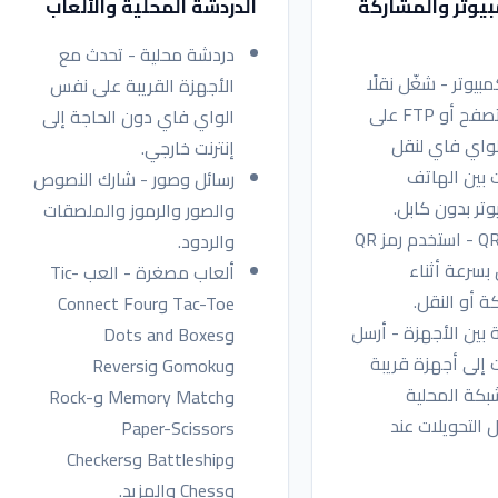
بيوتر والمشاركة
الدردشة المحلية والألعاب
دردشة محلية - تحدث مع
بيوتر - شغّل نقلًا
الأجهزة القريبة على نفس
عبر المتصفح أو FTP على
الواي فاي دون الحاجة إلى
واي فاي لنقل
إنترنت خارجي.
 بين الهاتف
رسائل وصور - شارك النصوص
وتر بدون كابل.
والصور والرموز والملصقات
اتصال QR - استخدم رمز QR
والردود.
 بسرعة أثناء
ألعاب مصغرة - العب Tic-
ة أو النقل.
Tac-Toe وConnect Four
بين الأجهزة - أرسل
وDots and Boxes
 إلى أجهزة قريبة
وGomoku وReversi
بكة المحلية
وMemory Match وRock-
 التحويلات عند
Paper-Scissors
وBattleship وCheckers
وChess والمزيد.