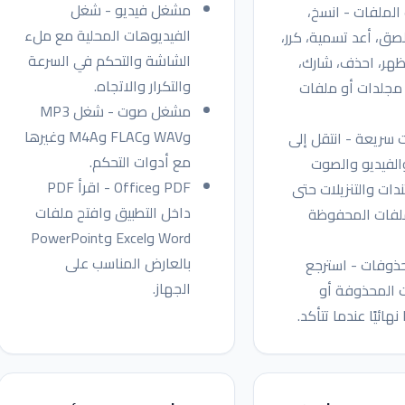
مشغل فيديو - شغل
الملفات - انسخ،
الفيديوهات المحلية مع ملء
لصق، أعد تسمية، كرر،
الشاشة والتحكم في السرعة
ظهر، احذف، شارك،
والتكرار والاتجاه.
مجلدات أو ملفات
مشغل صوت - شغل MP3
وWAV وFLAC وM4A وغيرها
 سريعة - انتقل إلى
مع أدوات التحكم.
الفيديو والصوت
PDF وOffice - اقرأ PDF
دات والتنزيلات حتى
داخل التطبيق وافتح ملفات
ملفات المحفوظة
Word وExcel وPowerPoint
بالعارض المناسب على
ذوفات - استرجع
الجهاز.
 المحذوفة أو
هائيًا عندما تتأكد.