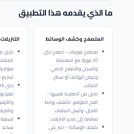
ما الذي يقدمه هذا التطبيق
المتصفح وكشف الوسائط
التنزيلات
متصفح بتبويبات - تصفح حتى
تنزيل م
20 تبويبًا مع المفضلة
الملفات
والسجل والتصفح الخفي
متوازية
وعرض الهاتف أو سطح
تسريع مذك
المكتب.
تنزيل من الصفحة نفسها -
للفيديو
افتح الموقع، اكتشف روابط
والأرشي
التنزيل، وأرسل الملفات
والتنزيل
مباشرة إلى مدير التنزيلات.
تسمية ت
كشف الوسائط - اعثر على
يساعد 