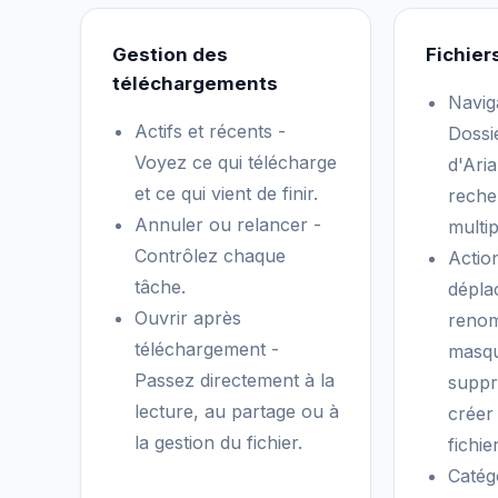
Gestion des
Fichier
téléchargements
Navig
Actifs et récents -
Dossie
Voyez ce qui télécharge
d'Arian
et ce qui vient de finir.
reche
Annuler ou relancer -
multip
Contrôlez chaque
Action
tâche.
déplac
Ouvrir après
renom
téléchargement -
masqu
Passez directement à la
suppr
lecture, au partage ou à
créer
la gestion du fichier.
fichie
Catég