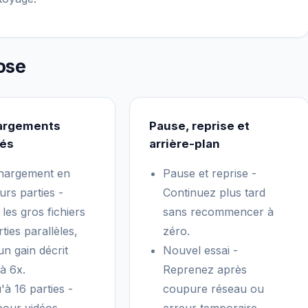
ose
argements
Pause, reprise et
rés
arrière-plan
hargement en
Pause et reprise -
urs parties -
Continuez plus tard
 les gros fichiers
sans recommencer à
ties parallèles,
zéro.
un gain décrit
Nouvel essai -
à 6x.
Reprenez après
'à 16 parties -
coupure réseau ou