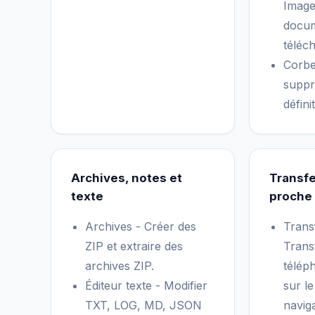
Image
docum
téléc
Corbe
suppr
défini
Archives, notes et
Transfe
texte
proche
Archives - Créer des
Trans
ZIP et extraire des
Trans
archives ZIP.
télép
Éditeur texte - Modifier
sur l
TXT, LOG, MD, JSON
navig