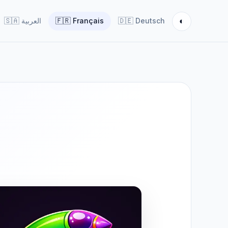
◐
🇸🇦
العربية
🇫🇷
Français
🇩🇪
Deutsch