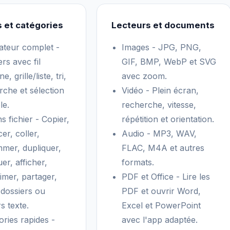
s et catégories
Lecteurs et documents
ateur complet -
Images - JPG, PNG,
rs avec fil
GIF, BMP, WebP et SVG
e, grille/liste, tri,
avec zoom.
rche et sélection
Vidéo - Plein écran,
le.
recherche, vitesse,
s fichier - Copier,
répétition et orientation.
er, coller,
Audio - MP3, WAV,
mer, dupliquer,
FLAC, M4A et autres
er, afficher,
formats.
imer, partager,
PDF et Office - Lire les
 dossiers ou
PDF et ouvrir Word,
rs texte.
Excel et PowerPoint
ories rapides -
avec l'app adaptée.