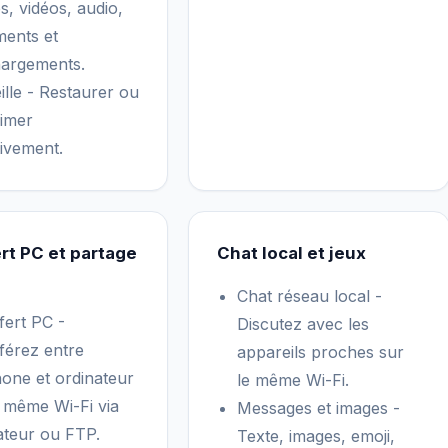
s, vidéos, audio,
ents et
hargements.
ille - Restaurer ou
imer
tivement.
rt PC et partage
Chat local et jeux
Chat réseau local -
fert PC -
Discutez avec les
férez entre
appareils proches sur
hone et ordinateur
le même Wi-Fi.
e même Wi-Fi via
Messages et images -
ateur ou FTP.
Texte, images, emoji,