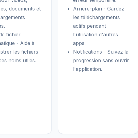
pour vidéos,
erreur temporaire.
ves, documents et
Arrière-plan - Gardez
hargements
les téléchargements
és.
actifs pendant
e fichier
l'utilisation d'autres
atique - Aide à
apps.
strer les fichiers
Notifications - Suivez la
des noms utiles.
progression sans ouvrir
l'application.