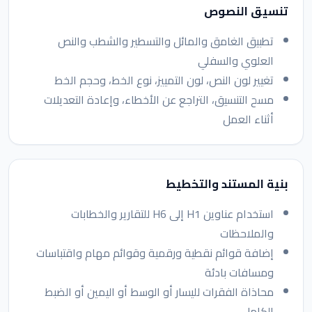
تنسيق النصوص
تطبيق الغامق والمائل والتسطير والشطب والنص
العلوي والسفلي
تغيير لون النص، لون التمييز، نوع الخط، وحجم الخط
مسح التنسيق، التراجع عن الأخطاء، وإعادة التعديلات
أثناء العمل
بنية المستند والتخطيط
استخدام عناوين H1 إلى H6 للتقارير والخطابات
والملاحظات
إضافة قوائم نقطية ورقمية وقوائم مهام واقتباسات
ومسافات بادئة
محاذاة الفقرات لليسار أو الوسط أو اليمين أو الضبط
الكامل