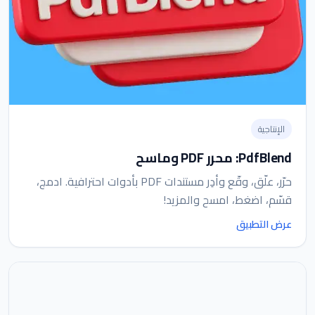
الإنتاجية
PdfBlend: محرر PDF وماسح
حرّر، علّق، وقّع وأدِر مستندات PDF بأدوات احترافية. ادمج،
قسّم، اضغط، امسح والمزيد!
عرض التطبيق