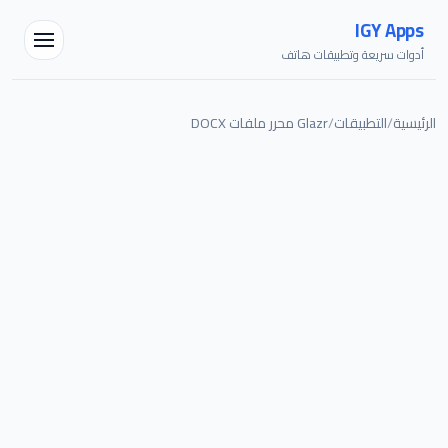
IGY Apps
أدوات سريعة وتطبيقات هاتف
الرئيسية
/
التطبيقات
/
Glazr محرر ملفات DOCX
مساعد IGY
متصل — اسألني أي شيء