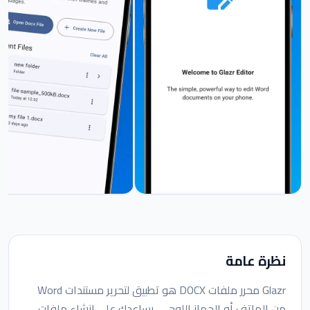
نظرة عامة
Glazr محرر ملفات DOCX هو تطبيق لتحرير مستندات Word
من الهاتف أو الجهاز اللوحي. يساعدك على إنشاء ملفات