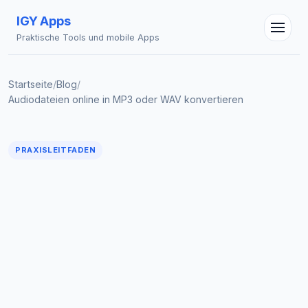
IGY Apps
Praktische Tools und mobile Apps
Startseite
/
Blog
/
Audiodateien online in MP3 oder WAV konvertieren
IGY Assistent
Online — Fragen Sie mich
PRAXISLEITFADEN