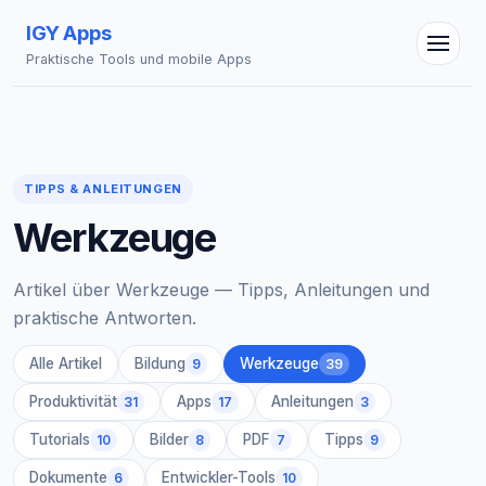
IGY Apps
Praktische Tools und mobile Apps
TIPPS & ANLEITUNGEN
Werkzeuge
IGY Assistent
Online — Fragen Sie mich
Artikel über Werkzeuge — Tipps, Anleitungen und
praktische Antworten.
Alle Artikel
Bildung
Werkzeuge
9
39
Produktivität
Apps
Anleitungen
31
17
3
Tutorials
Bilder
PDF
Tipps
10
8
7
9
Dokumente
Entwickler-Tools
6
10