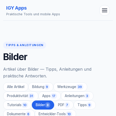
IGY Apps
Praktische Tools und mobile Apps
IGY Assistent
TIPPS & ANLEITUNGEN
Online — Fragen Sie mich
Bilder
Artikel über Bilder — Tipps, Anleitungen und
praktische Antworten.
Alle Artikel
Bildung
Werkzeuge
9
39
Produktivität
Apps
Anleitungen
31
17
3
Tutorials
Bilder
PDF
Tipps
10
8
7
9
Dokumente
Entwickler-Tools
6
10