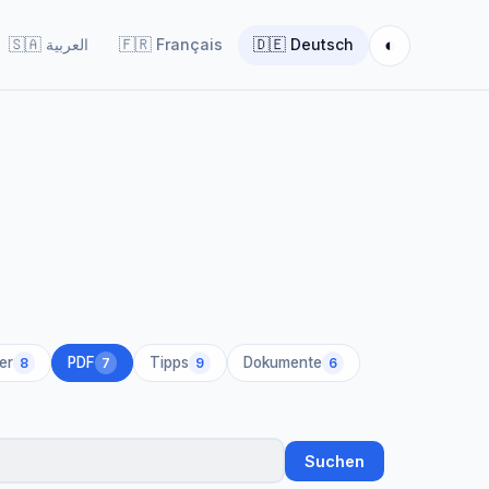
◐
🇸🇦
العربية
🇫🇷
Français
🇩🇪
Deutsch
er
PDF
Tipps
Dokumente
8
7
9
6
Suchen