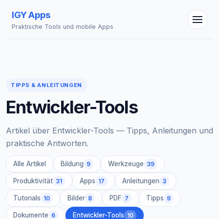
IGY Apps
Praktische Tools und mobile Apps
TIPPS & ANLEITUNGEN
IGY Assistent
Entwickler-Tools
Online — Fragen Sie mich
Artikel über Entwickler-Tools — Tipps, Anleitungen und
praktische Antworten.
Alle Artikel
Bildung
Werkzeuge
9
39
Produktivität
Apps
Anleitungen
31
17
3
Tutorials
Bilder
PDF
Tipps
10
8
7
9
Dokumente
Entwickler-Tools
6
10