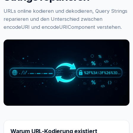
URLs online kodieren und dekodieren, Query Strings
reparieren und den Unterschied zwischen
encodeURI und encodeURIComponent verstehen.
Warum URL-Kodierung existiert