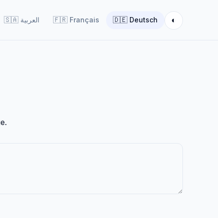
◐
🇸🇦
العربية
🇫🇷
Français
🇩🇪
Deutsch
e.