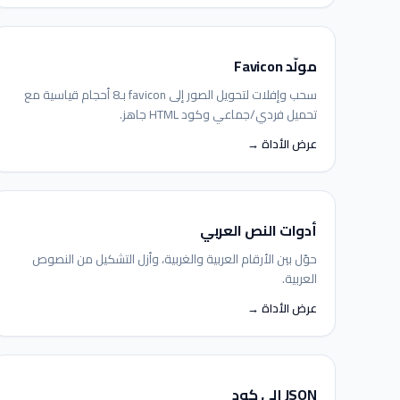
مولّد Favicon
سحب وإفلات لتحويل الصور إلى favicon بـ8 أحجام قياسية مع
تحميل فردي/جماعي وكود HTML جاهز.
عرض الأداة →
أدوات النص العربي
حوّل بين الأرقام العربية والغربية، وأزل التشكيل من النصوص
العربية.
عرض الأداة →
JSON إلى كود