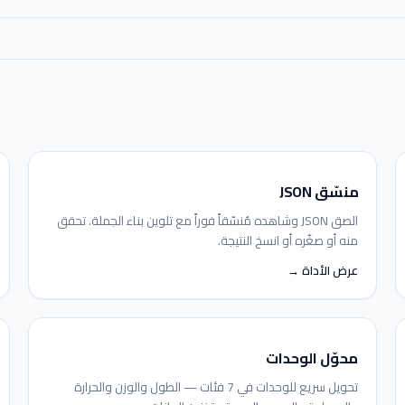
منسّق JSON
الصق JSON وشاهده مُنسّقاً فوراً مع تلوين بناء الجملة. تحقق
منه أو صغّره أو انسخ النتيجة.
عرض الأداة →
محوّل الوحدات
تحويل سريع للوحدات في 7 فئات — الطول والوزن والحرارة