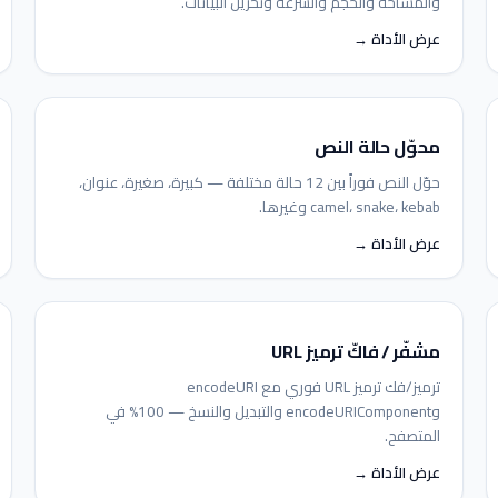
والمساحة والحجم والسرعة وتخزين البيانات.
عرض الأداة →
محوّل حالة النص
حوّل النص فوراً بين 12 حالة مختلفة — كبيرة، صغيرة، عنوان،
camel، snake، kebab وغيرها.
عرض الأداة →
مشفّر / فاكّ ترميز URL
ترميز/فك ترميز URL فوري مع encodeURI
وencodeURIComponent والتبديل والنسخ — 100% في
المتصفح.
عرض الأداة →