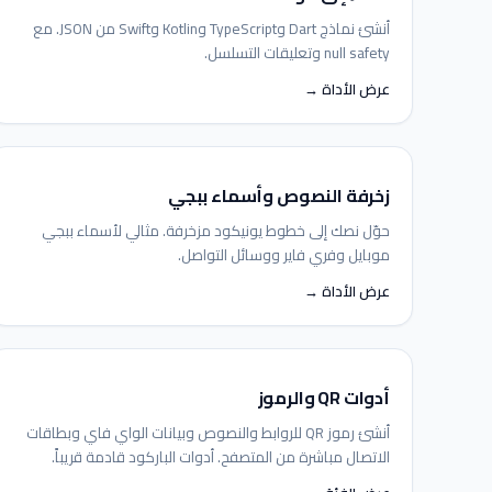
أنشئ نماذج Dart وTypeScript وKotlin وSwift من JSON. مع
null safety وتعليقات التسلسل.
عرض الأداة →
زخرفة النصوص وأسماء ببجي
حوّل نصك إلى خطوط يونيكود مزخرفة. مثالي لأسماء ببجي
موبايل وفري فاير ووسائل التواصل.
عرض الأداة →
أدوات QR والرموز
أنشئ رموز QR للروابط والنصوص وبيانات الواي فاي وبطاقات
الاتصال مباشرة من المتصفح. أدوات الباركود قادمة قريباً.