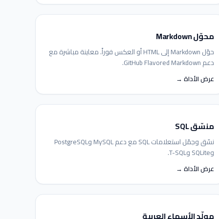
محوّل Markdown
حوّل Markdown إلى HTML أو العكس فوراً. معاينة مباشرة مع
دعم GitHub Flavored Markdown.
عرض الأداة →
منسّق SQL
نسّق وجمّل استعلامات SQL مع دعم MySQL وPostgreSQL
وSQLite وT-SQL.
عرض الأداة →
مولّد الأسماء العربية