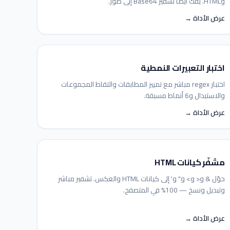
وHTML. يفك أيضاً تشفير Base64 إلى صور.
عرض الأداة →
اختبار التعبيرات النمطية
اختبار regex مباشر مع تمييز المطابقات والتقاط المجموعات
والاستبدال و6 أنماط مسبقة.
عرض الأداة →
مشفّر كيانات HTML
حوّل & و< و> و" و' إلى كيانات HTML والعكس. تشفير مباشر
وتبديل ونسخ — 100% في المتصفح.
عرض الأداة →