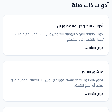
أدوات ذات صلة
أدوات النصوص والمطورين
أدوات خفيفة للمهام اليومية للنصوص والبيانات. بدون رفع ملفات،
تعمل بالكامل في المتصفح.
عرض الفئة →
منسّق JSON
الصق JSON وشاهده مُنسّقاً فوراً مع تلوين بناء الجملة. تحقق منه أو
صغّره أو انسخ النتيجة.
عرض الأداة →