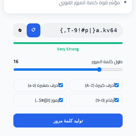
مؤشر قوة كلمة المرور الفوري
📋
🔄
Very Strong
طول كلمة المرور:
16
أحرف كبيرة (A-Z)
أحرف صغيرة (a-z)
أرقام (0-9)
رموز (!@#$...)
توليد كلمة مرور