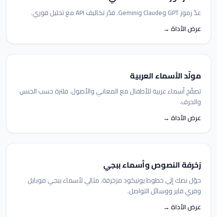
عدّ رموز GPT وClaude وGemini. قدّر تكاليف API مع تحليل فوري.
عرض الأداة →
مولّد الأسماء العربية
تصفّح أسماء عربية للأطفال مع المعاني والأصول. فلترة حسب الجنس
والحرف.
عرض الأداة →
زخرفة النصوص وأسماء ببجي
حوّل نصك إلى خطوط يونيكود مزخرفة. مثالي لأسماء ببجي موبايل
وفري فاير ووسائل التواصل.
عرض الأداة →