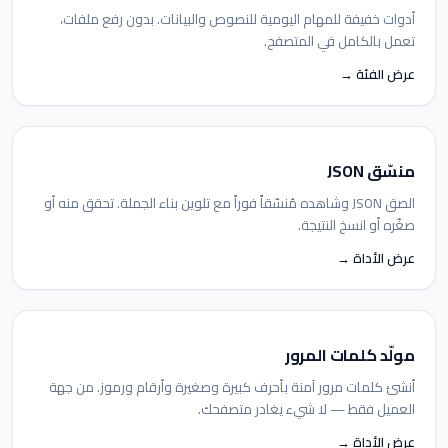
أدوات خفيفة للمهام اليومية للنصوص والبيانات. بدون رفع ملفات،
تعمل بالكامل في المتصفح.
عرض الفئة →
منسّق JSON
الصق JSON وشاهده مُنسّقاً فوراً مع تلوين بناء الجملة. تحقق منه أو
صغّره أو انسخ النتيجة.
عرض الأداة →
مولّد كلمات المرور
أنشئ كلمات مرور آمنة بأحرف كبيرة وصغيرة وأرقام ورموز. من جهة
العميل فقط — لا شيء يغادر متصفحك.
عرض الأداة →