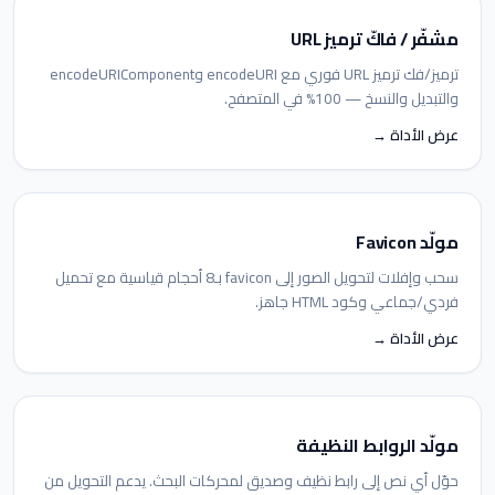
مشفّر / فاكّ ترميز URL
ترميز/فك ترميز URL فوري مع encodeURI وencodeURIComponent
والتبديل والنسخ — 100% في المتصفح.
عرض الأداة →
مولّد Favicon
سحب وإفلات لتحويل الصور إلى favicon بـ8 أحجام قياسية مع تحميل
فردي/جماعي وكود HTML جاهز.
عرض الأداة →
مولّد الروابط النظيفة
حوّل أي نص إلى رابط نظيف وصديق لمحركات البحث. يدعم التحويل من