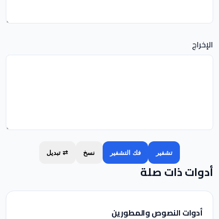
الإخراج
تشفير
فك التشفير
نسخ
⇄ تبديل
أدوات ذات صلة
أدوات النصوص والمطورين