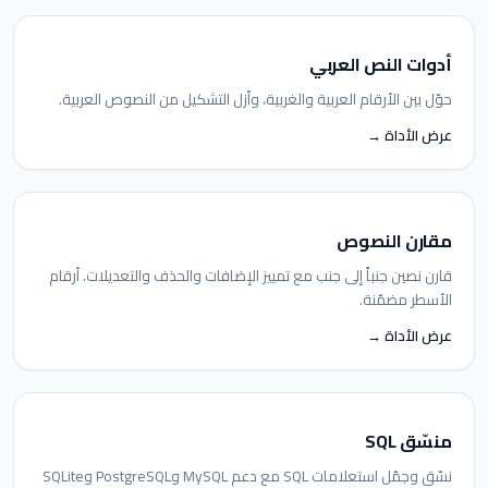
أدوات النص العربي
حوّل بين الأرقام العربية والغربية، وأزل التشكيل من النصوص العربية.
عرض الأداة →
مقارن النصوص
قارن نصين جنباً إلى جنب مع تمييز الإضافات والحذف والتعديلات. أرقام
الأسطر مضمّنة.
عرض الأداة →
منسّق SQL
نسّق وجمّل استعلامات SQL مع دعم MySQL وPostgreSQL وSQLite