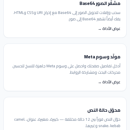
مشفّر الصور Base64
سحب وإفلات لتحويل الصور إلى Base64 مع إخراج URI وCSS وHTML.
يفك أيضاً تشفير Base64 إلى صور.
عرض الأداة →
مولّد وسوم Meta
أدخل تفاصيل صفحتك واحصل على وسوم Meta جاهزة للنسخ لتحسين
محركات البحث ومشاركة الروابط.
عرض الأداة →
محوّل حالة النص
حوّل النص فوراً بين 12 حالة مختلفة — كبيرة، صغيرة، عنوان، camel،
snake، kebab وغيرها.