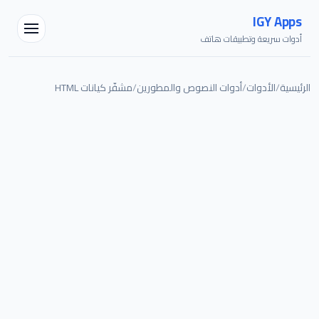
IGY Apps
أدوات سريعة وتطبيقات هاتف
الرئيسية
/
الأدوات
/
أدوات النصوص والمطورين
/
مشفّر كيانات HTML
مساعد IGY
متصل — اسألني أي شيء