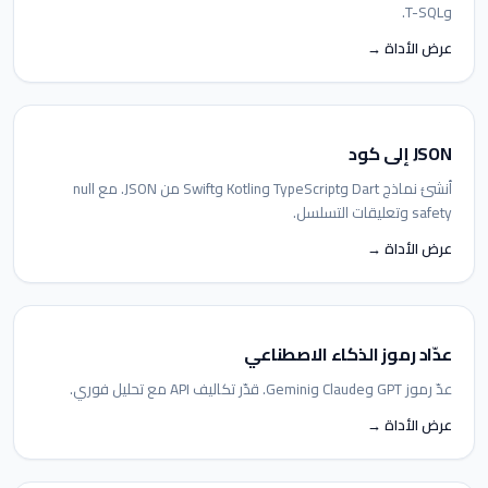
وT-SQL.
عرض الأداة →
JSON إلى كود
أنشئ نماذج Dart وTypeScript وKotlin وSwift من JSON. مع null
safety وتعليقات التسلسل.
عرض الأداة →
عدّاد رموز الذكاء الاصطناعي
عدّ رموز GPT وClaude وGemini. قدّر تكاليف API مع تحليل فوري.
عرض الأداة →