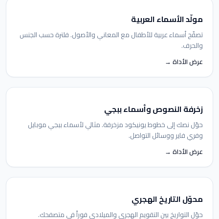
مولّد الأسماء العربية
تصفّح أسماء عربية للأطفال مع المعاني والأصول. فلترة حسب الجنس
والحرف.
عرض الأداة →
زخرفة النصوص وأسماء ببجي
حوّل نصك إلى خطوط يونيكود مزخرفة. مثالي لأسماء ببجي موبايل
وفري فاير ووسائل التواصل.
عرض الأداة →
محوّل التاريخ الهجري
حوّل التواريخ بين التقويم الهجري والميلادي فوراً في متصفحك.