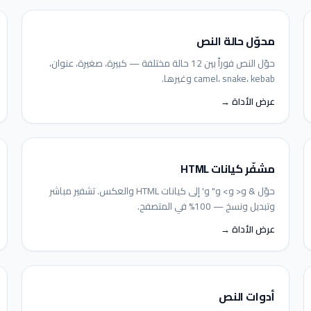
محوّل حالة النص
حوّل النص فوراً بين 12 حالة مختلفة — كبيرة، صغيرة، عنوان،
camel، snake، kebab وغيرها.
عرض الأداة →
مشفّر كيانات HTML
حوّل & و< و> و" و' إلى كيانات HTML والعكس. تشفير مباشر
وتبديل ونسخ — 100% في المتصفح.
عرض الأداة →
أدوات النص