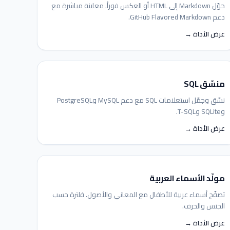
حوّل Markdown إلى HTML أو العكس فوراً. معاينة مباشرة مع
دعم GitHub Flavored Markdown.
عرض الأداة →
منسّق SQL
نسّق وجمّل استعلامات SQL مع دعم MySQL وPostgreSQL
وSQLite وT-SQL.
عرض الأداة →
مولّد الأسماء العربية
تصفّح أسماء عربية للأطفال مع المعاني والأصول. فلترة حسب
الجنس والحرف.
عرض الأداة →