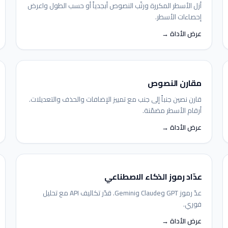
أزل الأسطر المكررة ورتّب النصوص أبجدياً أو حسب الطول واعرض
إحصاءات الأسطر.
عرض الأداة →
مقارن النصوص
قارن نصين جنباً إلى جنب مع تمييز الإضافات والحذف والتعديلات.
أرقام الأسطر مضمّنة.
عرض الأداة →
عدّاد رموز الذكاء الاصطناعي
عدّ رموز GPT وClaude وGemini. قدّر تكاليف API مع تحليل
فوري.
عرض الأداة →