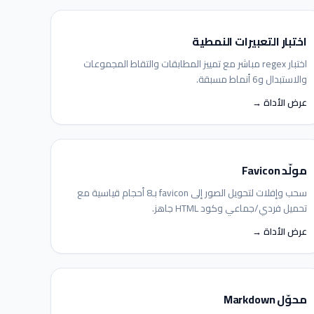
اختبار التعبيرات النمطية
اختبار regex مباشر مع تمييز المطابقات والتقاط المجموعات
والاستبدال و6 أنماط مسبقة.
عرض الأداة →
مولّد Favicon
سحب وإفلات لتحويل الصور إلى favicon بـ8 أحجام قياسية مع
تحميل فردي/جماعي وكود HTML جاهز.
عرض الأداة →
محوّل Markdown