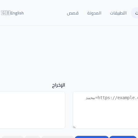
🇬🇧
ت
التطبيقات
المدونة
قصص
English
الإخراج