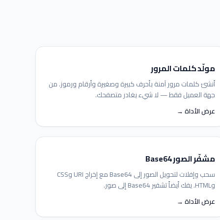
مولّد كلمات المرور
أنشئ كلمات مرور آمنة بأحرف كبيرة وصغيرة وأرقام ورموز. من
جهة العميل فقط — لا شيء يغادر متصفحك.
عرض الأداة →
مشفّر الصور Base64
سحب وإفلات لتحويل الصور إلى Base64 مع إخراج URI وCSS
وHTML. يفك أيضاً تشفير Base64 إلى صور.
عرض الأداة →