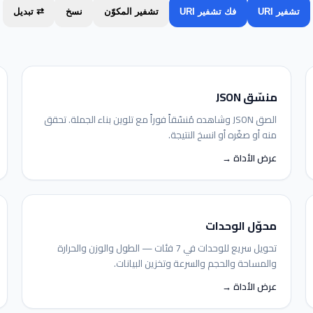
تشفير URI
فك تشفير URI
تشفير المكوّن
نسخ
⇄ تبديل
منسّق JSON
الصق JSON وشاهده مُنسّقاً فوراً مع تلوين بناء الجملة. تحقق
منه أو صغّره أو انسخ النتيجة.
عرض الأداة →
محوّل الوحدات
تحويل سريع للوحدات في 7 فئات — الطول والوزن والحرارة
والمساحة والحجم والسرعة وتخزين البيانات.
عرض الأداة →