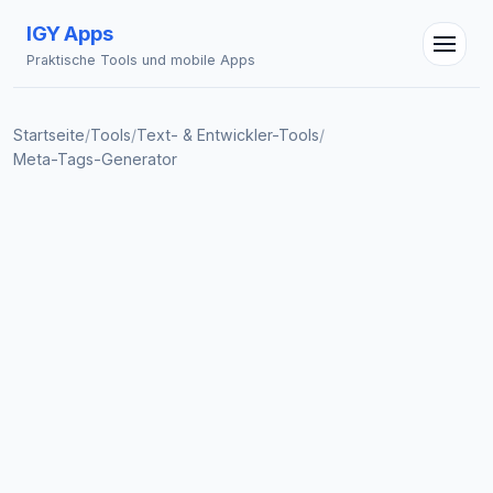
IGY Apps
Praktische Tools und mobile Apps
Startseite
/
Tools
/
Text- & Entwickler-Tools
/
Meta-Tags-Generator
IGY Assistent
Online — Fragen Sie mich