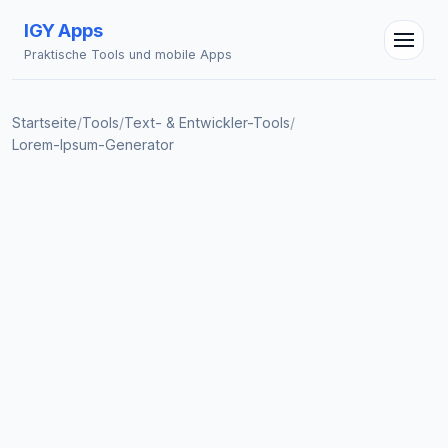
IGY Apps
Praktische Tools und mobile Apps
Startseite
/
Tools
/
Text- & Entwickler-Tools
/
Lorem-Ipsum-Generator
IGY Assistent
Online — Fragen Sie mich