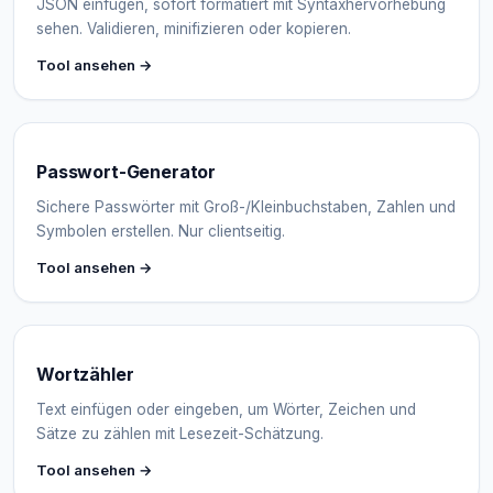
JSON einfügen, sofort formatiert mit Syntaxhervorhebung
Voluptas ab nesciunt magna elit voluptatem voluptatem
sehen. Validieren, minifizieren oder kopieren.
vitae. Sit ullamco aute consequuntur cupidatat sed
Tool ansehen →
dolor deserunt sint beatae ipsa accusantium nulla do
mollit. Ut dolore quia ex incididunt quia dicta iste eos
voluptate ut eos quasi illo. Adipisci accusantium magni
voluptatem dolore irure esse irure consectetur in aut
Passwort-Generator
anim commodo eius.
Sichere Passwörter mit Groß-/Kleinbuchstaben, Zahlen und
Symbolen erstellen. Nur clientseitig.
Tool ansehen →
Wortzähler
Text einfügen oder eingeben, um Wörter, Zeichen und
Sätze zu zählen mit Lesezeit-Schätzung.
Tool ansehen →