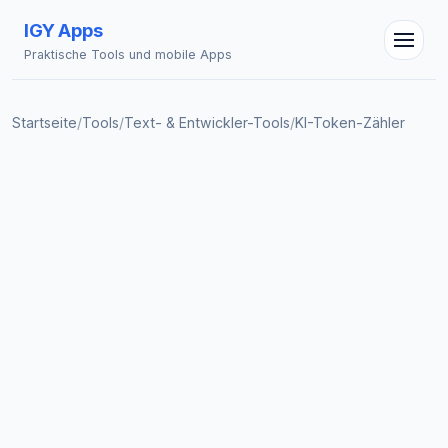
IGY Apps
Praktische Tools und mobile Apps
Startseite
/
Tools
/
Text- & Entwickler-Tools
/
KI-Token-Zähler
IGY Assistent
Online — Fragen Sie mich