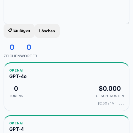
📋 Einfügen
Löschen
0
0
ZEICHEN
WÖRTER
OPENAI
GPT-4o
0
$0.000
TOKENS
GESCH. KOSTEN
$2.50 / 1M input
OPENAI
GPT-4