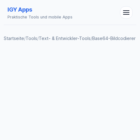
IGY Apps
Praktische Tools und mobile Apps
Startseite
/
Tools
/
Text- & Entwickler-Tools
/
Base64-Bildcodierer
IGY Assistent
Online — Fragen Sie mich