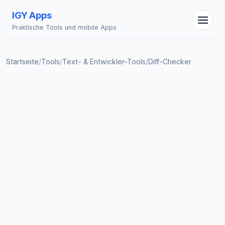
IGY Apps
Praktische Tools und mobile Apps
Startseite
/
Tools
/
Text- & Entwickler-Tools
/
Diff-Checker
IGY Assistent
Online — Fragen Sie mich