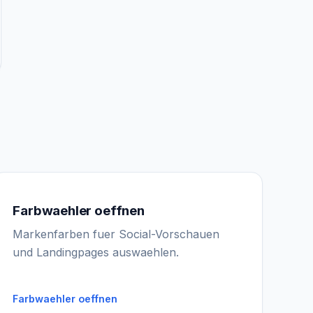
Farbwaehler oeffnen
Markenfarben fuer Social-Vorschauen
IGY Assistent
Online — Fragen Sie mich
und Landingpages auswaehlen.
Farbwaehler oeffnen