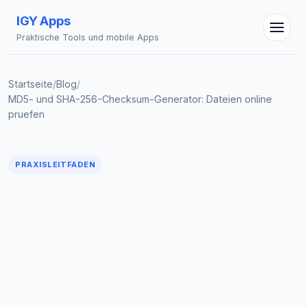
IGY Apps
Praktische Tools und mobile Apps
Startseite
/
Blog
/
MD5- und SHA-256-Checksum-Generator: Dateien online
pruefen
IGY Assistent
Online — Fragen Sie mich
PRAXISLEITFADEN