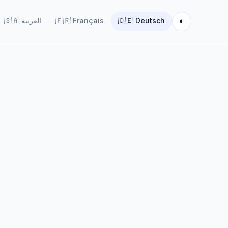
◐
🇸🇦
العربية
🇫🇷
Français
🇩🇪
Deutsch