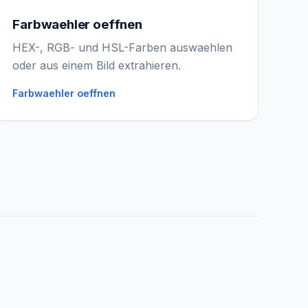
Farbwaehler oeffnen
IGY Assistent
HEX-, RGB- und HSL-Farben auswaehlen
Online — Fragen Sie mich
oder aus einem Bild extrahieren.
Farbwaehler oeffnen