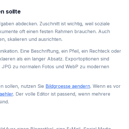
n sollte
fgaben abdecken. Zuschnitt ist wichtig, weil soziale
kumente oft einen festen Rahmen brauchen. Auch
en, skalieren und ausrichten.
kation. Eine Beschriftung, ein Pfeil, ein Rechteck oder
klaeren als ein langer Absatz. Exportoptionen sind
nz, JPG zu normalen Fotos und WebP zu modernen
 sollen, nutzen Sie
Bildgroesse aendern
. Wenn es vor
aehler
. Der volle Editor ist passend, wenn mehrere
sind.
ld fuer einen Blogartikel, eine E-Mail, Social Media,