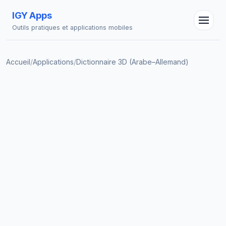
IGY Apps
Outils pratiques et applications mobiles
Accueil
/
Applications
/
Dictionnaire 3D (Arabe–Allemand)
Assistant IGY
En ligne — Posez vos questions