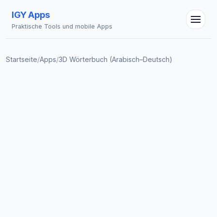
IGY Apps
Praktische Tools und mobile Apps
Startseite
/
Apps
/
3D Wörterbuch (Arabisch–Deutsch)
IGY Assistent
Online — Fragen Sie mich