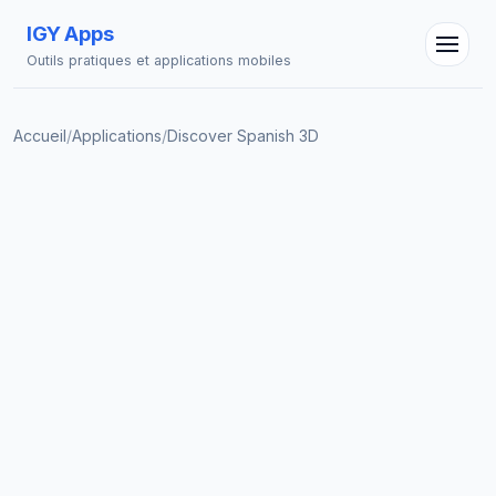
IGY Apps
Outils pratiques et applications mobiles
Accueil
/
Applications
/
Discover Spanish 3D
Assistant IGY
En ligne — Posez vos questions