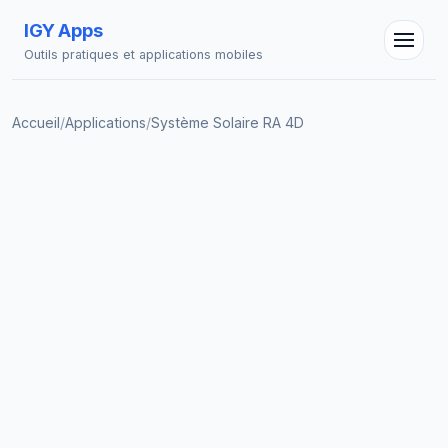
IGY Apps
Outils pratiques et applications mobiles
Accueil
/
Applications
/
Système Solaire RA 4D
Assistant IGY
En ligne — Posez vos questions