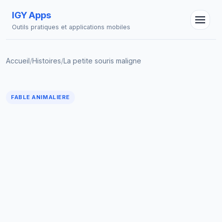
IGY Apps
Outils pratiques et applications mobiles
Accueil
/
Histoires
/
La petite souris maligne
Assistant IGY
En ligne — Posez vos questions
FABLE ANIMALIERE