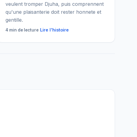
veulent tromper Djuha, puis comprennent
qu'une plaisanterie doit rester honnete et
gentille.
Lire l'histoire
4 min de lecture
Assistant IGY
En ligne — Posez vos questions