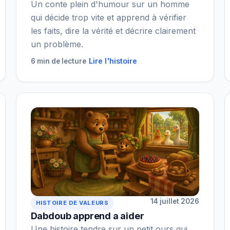
Un conte plein d'humour sur un homme
qui décide trop vite et apprend à vérifier
les faits, dire la vérité et décrire clairement
un problème.
Lire l'histoire
6 min de lecture
14 juillet 2026
HISTOIRE DE VALEURS
Dabdoub apprend a aider
Une histoire tendre sur un petit ours qui