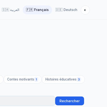
◐
🇸🇦
العربية
🇫🇷
Français
🇩🇪
Deutsch
Contes motivants
Histoires éducatives
1
3
Rechercher